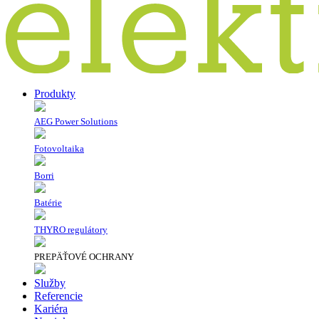
Produkty
AEG Power Solutions
Fotovoltaika
Borri
Batérie
THYRO regulátory
PREPÄŤOVÉ OCHRANY
Služby
Referencie
Kariéra