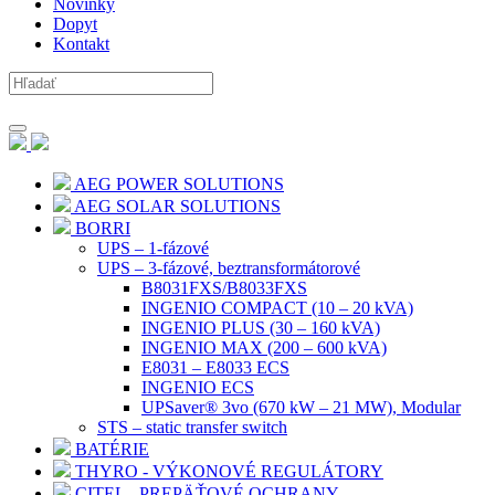
Novinky
Dopyt
Kontakt
AEG POWER SOLUTIONS
AEG SOLAR SOLUTIONS
BORRI
UPS – 1-fázové
UPS – 3-fázové, beztransformátorové
B8031FXS/B8033FXS
INGENIO COMPACT (10 – 20 kVA)
INGENIO PLUS (30 – 160 kVA)
INGENIO MAX (200 – 600 kVA)
E8031 – E8033 ECS
INGENIO ECS
UPSaver® 3vo (670 kW – 21 MW), Modular
STS – static transfer switch
BATÉRIE
THYRO - VÝKONOVÉ REGULÁTORY
CITEL - PREPÄŤOVÉ OCHRANY