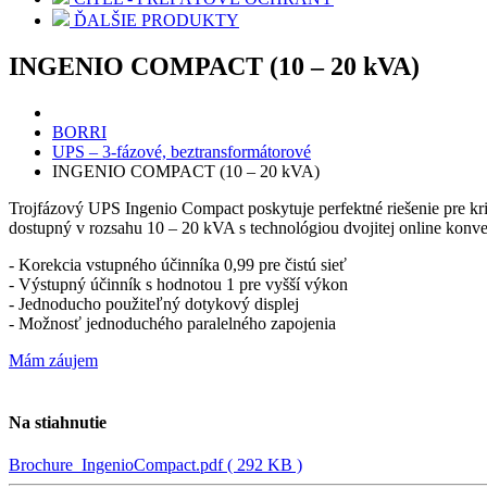
ĎALŠIE PRODUKTY
INGENIO COMPACT (10 – 20 kVA)
BORRI
UPS – 3-fázové, beztransformátorové
INGENIO COMPACT (10 – 20 kVA)
Trojfázový UPS Ingenio Compact poskytuje perfektné riešenie pre krit
dostupný v rozsahu 10 – 20 kVA s technológiou dvojitej online konve
- Korekcia vstupného účinníka 0,99 pre čistú sieť
- Výstupný účinník s hodnotou 1 pre vyšší výkon
- Jednoducho použiteľný dotykový displej
- Možnosť jednoduchého paralelného zapojenia
Mám záujem
Na stiahnutie
Brochure_IngenioCompact.pdf
( 292 KB )