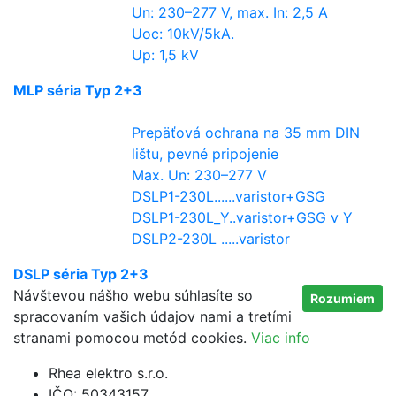
Un: 230–277 V, max. In: 2,5 A
Uoc: 10kV/5kA.
Up: 1,5 kV
MLP séria Typ 2+3
Prepäťová ochrana na 35 mm DIN
lištu, pevné pripojenie
Max. Un: 230–277 V
DSLP1-230L......varistor+GSG
DSLP1-230L_Y..varistor+GSG v Y
DSLP2-230L .....varistor
DSLP séria Typ 2+3
Návštevou nášho webu súhlasíte so
Rozumiem
spracovaním vašich údajov nami a tretími
stranami pomocou metód cookies.
Viac info
Rhea elektro s.r.o.
IČO: 50343157